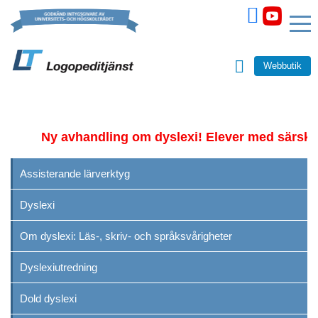
Webbutik
Ny avhandling om dyslexi! Elever med särskild 
Assisterande lärverktyg
Dyslexi
Om dyslexi: Läs-, skriv- och språksvårigheter
Dyslexiutredning
Dold dyslexi