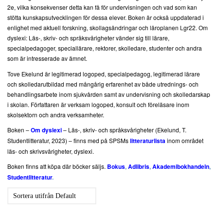
2e, vilka konsekvenser detta kan få för undervisningen och vad som kan
stötta kunskapsutvecklingen för dessa elever. Boken är också uppdaterad i
enlighet med aktuell forskning, skollagsändringar och läroplanen Lgr22. Om
dyslexi: Läs-, skriv- och språksvårigheter vänder sig till lärare,
specialpedagoger, speciallärare, rektorer, skolledare, studenter och andra
som är intresserade av ämnet.
Tove Ekelund är legitimerad logoped, specialpedagog, legitimerad lärare
och skolledarutbildad med mångårig erfarenhet av både utrednings- och
behandlingsarbete inom sjukvården samt av undervisning och skolledarskap
i skolan. Författaren är verksam logoped, konsult och föreläsare inom
skolsektorn och andra verksamheter.
Boken –
Om dyslexi
– Läs-, skriv- och språksvårigheter (Ekelund, T.
Studentlitteratur, 2023) – finns med på SPSMs
litteraturlista
inom området
läs- och skrivsvårigheter, dyslexi.
Boken finns att köpa där böcker säljs.
Bokus
,
Adlibris
,
Akademibokhandeln
,
Studentlitteratur
.
Sortera utifrån
Default