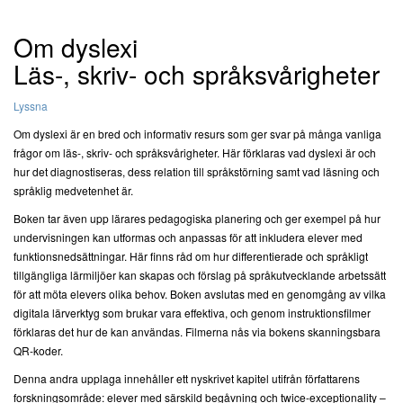
Om dyslexi
Läs-, skriv- och språksvårigheter
Lyssna
Om dyslexi är en bred och informativ resurs som ger svar på många vanliga
frågor om läs-, skriv- och språksvårigheter. Här förklaras vad dyslexi är och
hur det diagnostiseras, dess relation till språkstörning samt vad läsning och
språklig medvetenhet är.
Boken tar även upp lärares pedagogiska planering och ger exempel på hur
undervisningen kan utformas och anpassas för att inkludera elever med
funktionsnedsättningar. Här finns råd om hur differentierade och språkligt
tillgängliga lärmiljöer kan skapas och förslag på språkutvecklande arbetssätt
för att möta elevers olika behov. Boken avslutas med en genomgång av vilka
digitala lärverktyg som brukar vara effektiva, och genom instruktionsfilmer
förklaras det hur de kan användas. Filmerna nås via bokens skanningsbara
QR-koder.
Denna andra upplaga innehåller ett nyskrivet kapitel utifrån författarens
forskningsområde: elever med särskild begåvning och twice-exceptionality –