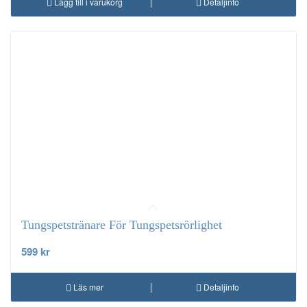
Lägg till i varukorg
Detaljinfo
Tungspetstränare För Tungspetsrörlighet
599
kr
Läs mer
Detaljinfo