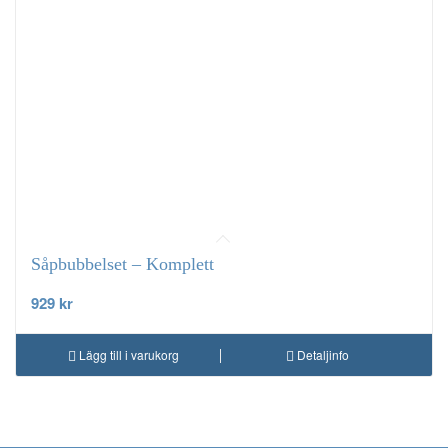
Såpbubbelset – Komplett
929
kr
Lägg till i varukorg
Detaljinfo